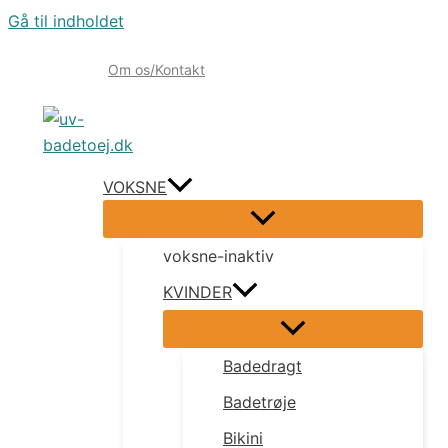
Gå til indholdet
Om os/Kontakt
VOKSNE
voksne-inaktiv
KVINDER
Badedragt
Badetrøje
Bikini