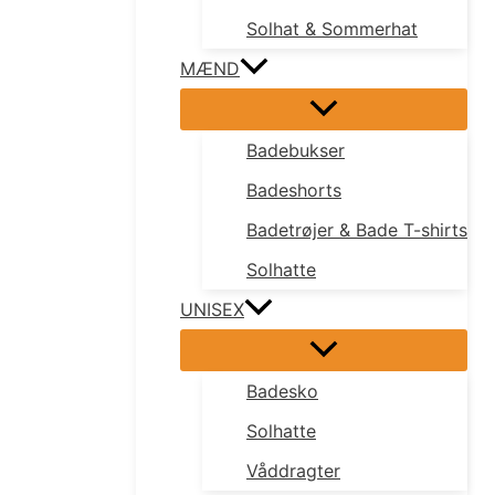
Solhat & Sommerhat
MÆND
Badebukser
Badeshorts
Badetrøjer & Bade T-shirts
Solhatte
UNISEX
Badesko
Solhatte
Våddragter