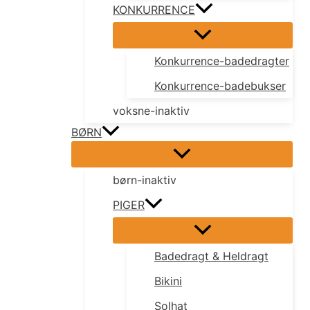
KONKURRENCE
Konkurrence-badedragter
Konkurrence-badebukser
voksne-inaktiv
BØRN
børn-inaktiv
PIGER
Badedragt & Heldragt
Bikini
Solhat