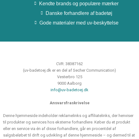
Kendte brands og populære mærker
Danske forhandlere af badetøj
Gode materialer med uv-beskyttelse
CVR: 38387162
(uv-badetoej.dk er en del af Secher Communication)
Vesterbro 125
9000 Aalborg
info@uv-badetoej.dk
Ansvarsfraskrivelse
Denne hjemmeside indeholder reklamelinks og affiliatelinks, der henviser
til produkter og services hos eksterne forhandlere. Køber du et produkt
eller en service via én af disse forhandlere, går en procentdel af
salgsbeløbet til drift og udvikling af denne hjemmeside – og dermed til at