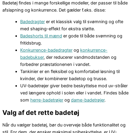
Badetøj findes i mange forskellige modeller, der passer til både
afslapning og konkurrence. Det gælder f.eks. disse:
Badedragter
er et klassisk valg til svømning og ofte
med shaping-effekt for ekstra støtte.
Badeshorts til mænd
er gode til både svømning og
fritidsbrug.
Konkurrence-badedragter
og
konkurrence-
badebukser
, der reducerer vandmodstanden og
forbedrer præstationenen i vandet.
Tankinier er en fleksibel og komfortabel løsning til
kvinder, der kombinerer badetop og trusse.
UV-badetrøjer giver bedre beskyttelse mod uv-stråler
ved længere ophold i solen eller i vandet. Findes både
som
herre-badetrøjer
og
dame-badetrøjer
.
Valg af det rette badetøj
Når du vælger badetøj, bør du overveje både funktionalitet og
stil. For dem, der ønsker maksimal solbeskyttelse, er UV-