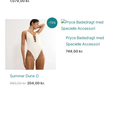
1.079,00
kr.
Den
Den
-70%
oprindelige
aktuelle
pris
pris
var:
er:
Pryce Badedragt med
680,00 kr..
204,00 kr..
Specielle Accessori
749,00
kr.
Summer Dune O
680,00
kr.
204,00
kr.