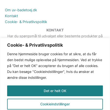
Om uv-badetoej.dk
Kontakt
Cookie- & Privatlivspolitik
KONTAKT
Har du spørgsmål til udvalget eller bestemte produkter på
hjemmesiden, er du meget velkommen til at sende en besked. Det
Cookie- & Privatlivspolitik
kan du gøre via formularen på Kontakt-siden.
Denne hjemmeside bruger cookies for at sikre, at du får
den bedst mulige oplevelse på hjemmesiden. Ved at trykke
på “Det er helt OK” accepterer du brugen af alle cookies.
Du kan besøge "Cookieindstillinger", hvis du ønsker at
ændre disse indstillinger.
Det er helt OK
Cookieindstillinger
Copyright © 2026 uv-badetoej.dk | CVR: 38387162