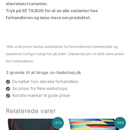
størrelser/varianter.
Tryk på SE TILBUD for at se alle varianter hos
forhandleren og læse mere om produktet.
*Alle viste priser hentes automatisk fra forhandlernes hjemmesider og
opdateres hurtigst muligt her på siden. Gældende pris vil altid være prisen
hos forhandleren.
3 grunde til at bruge uv-badetoej.dk
Du køber hos danske forhandlere
Se priser fra flere webshops
Kendte mærker til gode priser
Relaterede varer
Den
Den
Den
Den
-27%
-50%
oprindelige
aktuelle
oprindelige
aktuelle