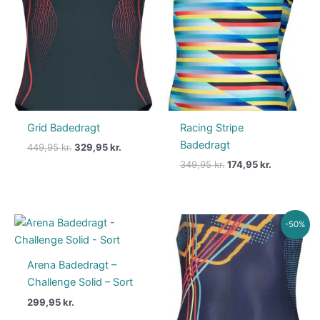
pris
pris
pris
pris
var:
er:
var:
er:
449,95 kr..
329,95 kr..
349,95 kr..
174,95 kr..
Grid Badedragt
Racing Stripe
Badedragt
449,95
kr.
329,95
kr.
349,95
kr.
174,95
kr.
Den
Den
-50%
oprindelige
aktuelle
pris
pris
var:
er:
Arena Badedragt –
299,95 kr..
149,95 kr.
Challenge Solid – Sort
299,95
kr.