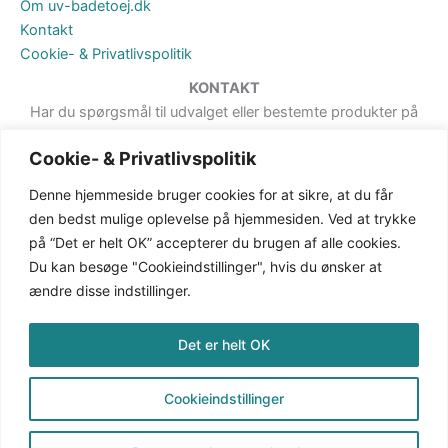
Om uv-badetoej.dk
Kontakt
Cookie- & Privatlivspolitik
KONTAKT
Har du spørgsmål til udvalget eller bestemte produkter på
hjemmesiden, er du meget velkommen til at sende en besked. Det
Cookie- & Privatlivspolitik
kan du gøre via formularen på Kontakt-siden.
Denne hjemmeside bruger cookies for at sikre, at du får
den bedst mulige oplevelse på hjemmesiden. Ved at trykke
på “Det er helt OK” accepterer du brugen af alle cookies.
Du kan besøge "Cookieindstillinger", hvis du ønsker at
ændre disse indstillinger.
Det er helt OK
Cookieindstillinger
Copyright © 2026 uv-badetoej.dk | CVR: 38387162
(uv-badetoej.dk er ejet af Secher Communication)