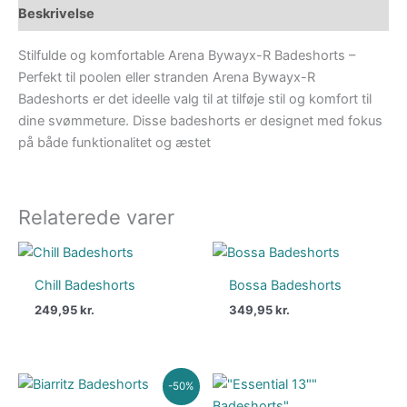
Beskrivelse
Stilfulde og komfortable Arena Bywayx-R Badeshorts –
Perfekt til poolen eller stranden Arena Bywayx-R
Badeshorts er det ideelle valg til at tilføje stil og komfort til
dine svømmeture. Disse badeshorts er designet med fokus
på både funktionalitet og æstet
Relaterede varer
Chill Badeshorts
Bossa Badeshorts
249,95
kr.
349,95
kr.
Den
Den
-50%
oprindelige
aktuelle