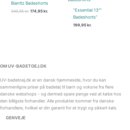
pris
pris
Biarritz Badeshorts
var:
er:
“Essential 13″”
349,95
kr.
174,95
kr.
349,95 kr..
174,95 kr..
Badeshorts”
199,95
kr.
OM UV-BADETOEJ.DK
UV-badetoej.dk er en dansk hjemmeside, hvor du kan
sammenligne priser på badetøj til børn og voksne fra flere
danske webshops - og dermed spare penge ved at købe hos
den billigste forhandler. Alle produkter kommer fra danske
forhandlere, hvilket er din garanti for et trygt og sikkert køb.
GENVEJE