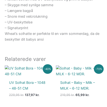
– Skygge med synlige sømme
– Længere bagpå
– Snore med velcrolukning
– UV-beskyttelse
– Signaturprint
Wheat’s solhatte er perfekte til en varm sommerdag, da de
beskytter dit babys ansi
Relaterede varer
Den
Den
Den
Den
-40%
-70%
oprindelige
aktuelle
oprindelige
aktuelle
pris
pris
pris
pris
var:
er:
var:
er:
UV Solhat Bora – 1048
Solhat – Baby – Milk –
229,95 kr..
137,97 kr..
219,95 kr..
65,99 kr..
– 48-51 CM
MILK – 6-12 MDR.
229,95
kr.
137,97
kr.
219,95
kr.
65,99
kr.