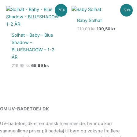
Den
Den
Den
Den
-70%
-50%
oprindelige
aktuelle
oprindelige
aktuelle
pris
pris
pris
pris
Baby Solhat
var:
er:
var:
er:
219,00
kr.
109,50
kr.
219,95 kr..
65,99 kr..
219,00 kr..
109,50 kr..
Solhat – Baby – Blue
Shadow –
BLUESHADOW – 1-2
ÅR
219,95
kr.
65,99
kr.
OM UV-BADETOEJ.DK
UV-badetoej.dk er en dansk hjemmeside, hvor du kan
sammenligne priser på badetøj til børn og voksne fra flere