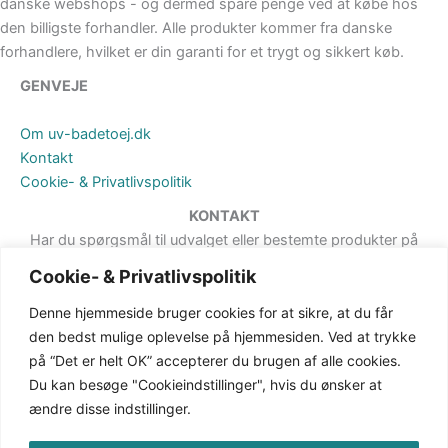
danske webshops - og dermed spare penge ved at købe hos
den billigste forhandler. Alle produkter kommer fra danske
forhandlere, hvilket er din garanti for et trygt og sikkert køb.
GENVEJE
Om uv-badetoej.dk
Kontakt
Cookie- & Privatlivspolitik
KONTAKT
Har du spørgsmål til udvalget eller bestemte produkter på
hjemmesiden, er du meget velkommen til at sende en besked. Det
Cookie- & Privatlivspolitik
kan du gøre via formularen på Kontakt-siden.
Denne hjemmeside bruger cookies for at sikre, at du får
den bedst mulige oplevelse på hjemmesiden. Ved at trykke
på “Det er helt OK” accepterer du brugen af alle cookies.
Du kan besøge "Cookieindstillinger", hvis du ønsker at
ændre disse indstillinger.