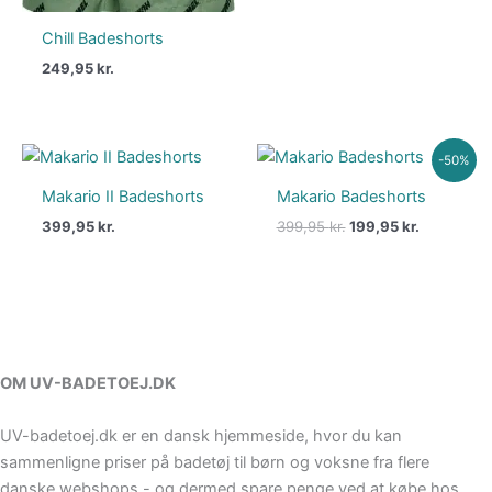
Chill Badeshorts
249,95
kr.
Den
Den
-50%
oprindelige
aktuelle
pris
pris
Makario II Badeshorts
Makario Badeshorts
var:
er:
399,95
kr.
399,95
kr.
199,95
kr.
399,95 kr..
199,95 kr.
OM UV-BADETOEJ.DK
UV-badetoej.dk er en dansk hjemmeside, hvor du kan
sammenligne priser på badetøj til børn og voksne fra flere
danske webshops - og dermed spare penge ved at købe hos