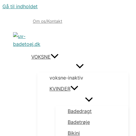
Gå til indholdet
Om os/Kontakt
VOKSNE
voksne-inaktiv
KVINDER
Badedragt
Badetrøje
Bikini