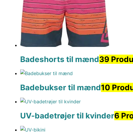
Badeshorts til mænd
39 Produ
Badebukser til mænd
10 Prod
UV-badetrøjer til kvinder
6 Pr